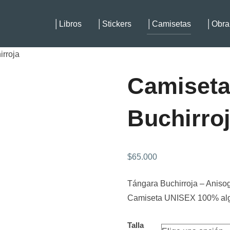
│Libros
│stickers
│Camisetas
│Obra 
rroja
Camiseta
Buchirro
$
65.000
Tángara Buchirroja – Anisog
Camiseta UNISEX 100% alg
Talla