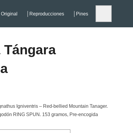
Original
│Reproducciones
│Pines
 Tángara
ja
nathus Igniventris – Red-bellied Mountain Tanager.
odón RING SPUN. 153 gramos, Pre-encogida