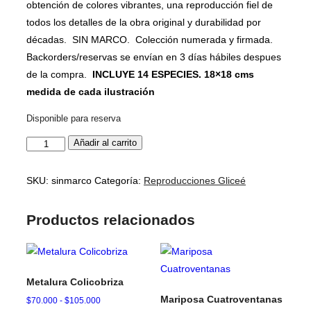
obtención de colores vibrantes, una reproducción fiel de
todos los detalles de la obra original y durabilidad por
décadas. SIN MARCO. Colección numerada y firmada.
Backorders/reservas se envían en 3 días hábiles despues
de la compra.
INCLUYE 14 ESPECIES. 18×18 cms
medida de cada ilustración
Disponible para reserva
Gliceé
Añadir al carrito
Colección
Completa
SKU:
sinmarco
Categoría:
Reproducciones Gliceé
SIN
MARCO
Productos relacionados
cantidad
Metalura Colicobriza
Mariposa Cuatroventanas
Rango
$
70.000
-
$
105.000