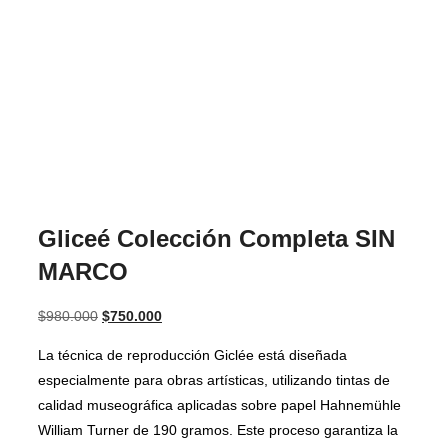
Gliceé Colección Completa SIN
MARCO
El
El
$
980.000
$
750.000
precio
precio
La técnica de reproducción Giclée está diseñada
original
actual
especialmente para obras artísticas, utilizando tintas de
era:
es:
calidad museográfica aplicadas sobre papel Hahnemühle
$980.000.
$750.000.
William Turner de 190 gramos. Este proceso garantiza la