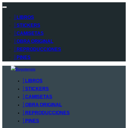
Alternar
navegación
│LIBROS
│STICKERS
│CAMISETAS
│OBRA ORIGINAL
│REPRODUCCIONES
│PINES
Saltar
al
│LIBROS
contenido
│STICKERS
│CAMISETAS
│OBRA ORIGINAL
│REPRODUCCIONES
│PINES