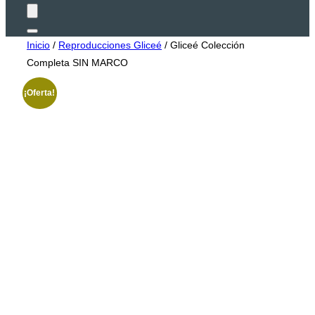
Alternar
Inicio
/
Reproducciones Gliceé
/ Gliceé Colección
la
barra
Completa SIN MARCO
lateral
y
la
¡Oferta!
navegación