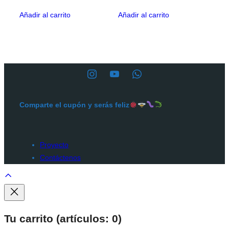
Añadir al carrito
Añadir al carrito
Comparte el cupón y serás feliz
Proyecto
Contáctenos
Scroll
to
top
Tu carrito
(artículos: 0)