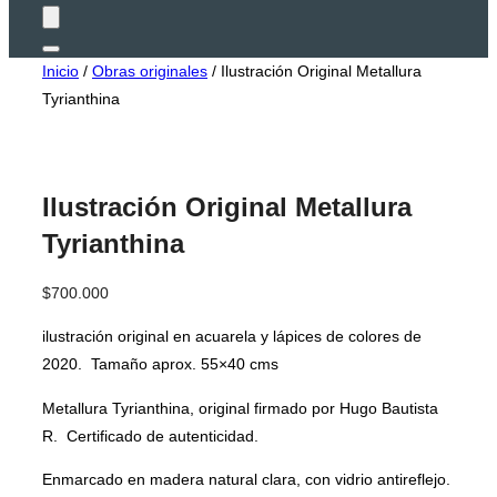
Alternar
Inicio
/
Obras originales
/ Ilustración Original Metallura
la
barra
Tyrianthina
lateral
y
la
navegación
Ilustración Original Metallura
Tyrianthina
$
700.000
ilustración original en acuarela y lápices de colores de
2020. Tamaño aprox. 55×40 cms
Metallura Tyrianthina, original firmado por Hugo Bautista
R. Certificado de autenticidad.
Enmarcado en madera natural clara, con vidrio antireflejo.