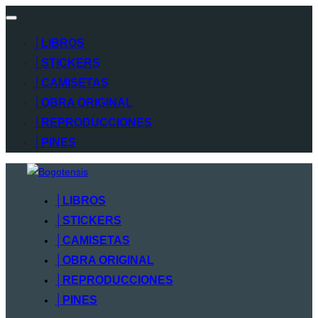
Alternar
navegación
│LIBROS
│STICKERS
│CAMISETAS
│OBRA ORIGINAL
│REPRODUCCIONES
│PINES
Saltar
al
│LIBROS
contenido
│STICKERS
│CAMISETAS
│OBRA ORIGINAL
│REPRODUCCIONES
│PINES