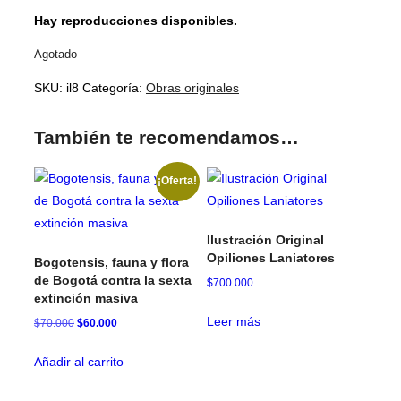
Hay reproducciones disponibles.
Agotado
SKU:
il8
Categoría:
Obras originales
También te recomendamos…
¡Oferta!
Ilustración Original
Opiliones Laniatores
Bogotensis, fauna y flora
de Bogotá contra la sexta
$
700.000
extinción masiva
Leer más
El
El
$
70.000
$
60.000
precio
precio
original
actual
Añadir al carrito
era:
es:
$70.000.
$60.000.