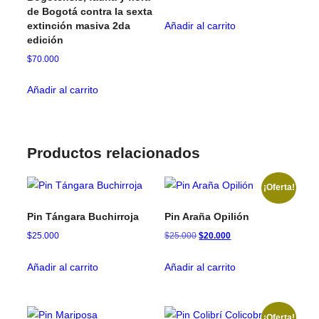
precio
precio
de Bogotá contra la sexta
la
extinción masiva 2da
original
actual
Añadir al carrito
página
edición
era:
es:
de
$35.000.
$30.000.
$
70.000
producto
Añadir al carrito
Productos relacionados
¡Oferta!
Pin Tángara Buchirroja
Pin Araña Opilión
$
25.000
$
25.000
El
$
20.000
El
precio
precio
original
actual
Añadir al carrito
Añadir al carrito
era:
es:
$25.000.
$20.000.
¡Oferta!