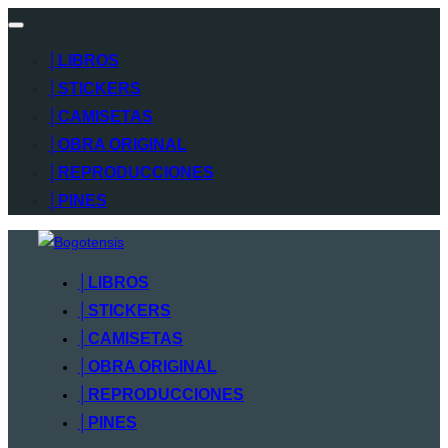
Alternar
navegación
│LIBROS
│STICKERS
│CAMISETAS
│OBRA ORIGINAL
│REPRODUCCIONES
│PINES
Saltar
al
│LIBROS
contenido
│STICKERS
│CAMISETAS
│OBRA ORIGINAL
│REPRODUCCIONES
│PINES