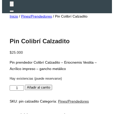
Alternar
Inicio
/
Pines/Prendedores
/ Pin Colibrí Calzadito
la
barra
lateral
y
la
navegación
Pin Colibrí Calzadito
$
25.000
Pin prendedor Colibrí Calzadito – Eriocnemis Vestita –
Acrílico impreso – gancho metálico
Hay existencias (puede reservarse)
Añadir al carrito
Pin
Colibrí
Calzadito
SKU:
pin calzadito
Categoría:
Pines/Prendedores
cantidad