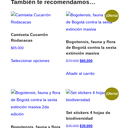
También te recomendamos…
¡Oferta!
Camiseta Cucarrón
Rodacacas
Bogotensis, fauna y flora
de Bogotá contra la sexta
$
65.000
extinción masiva
Este
Seleccionar opciones
$
70.000
El
$
60.000
El
producto
precio
precio
tiene
original
actual
Añadir al carrito
múltiples
era:
es:
variantes.
$70.000.
$60.000.
Las
¡Oferta!
opciones
se
Set stickers 4 hojas de
pueden
biodiversidad
elegir
$
35.000
El
$
30.000
El
Bogotensis, fauna y flora
en